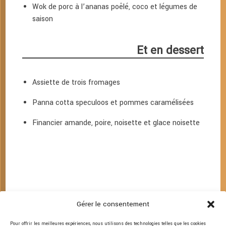
Wok de porc à l’ananas poêlé, coco et légumes de
saison
Et en dessert
Assiette de trois fromages
Panna cotta speculoos et pommes caramélisées
Financier amande, poire, noisette et glace noisette
Allergies ? Régime spécial ?
Gérer le consentement
Nous nous ferons un plaisir de vous proposer des plats
adaptés.
Pour offrir les meilleures expériences, nous utilisons des technologies telles que les cookies