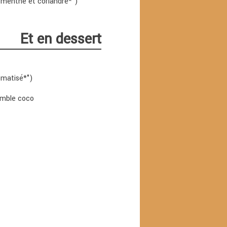
s, menthe et coriandre*°)
Et en dessert
omatisé*°)
rumble coco