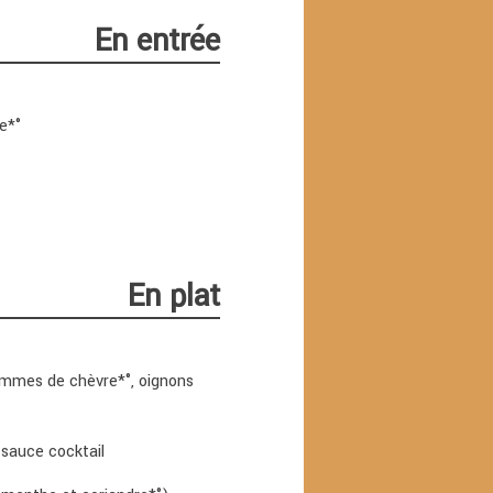
En entrée
e*°
En plat
 tommes de chèvre*°, oignons
 sauce cocktail