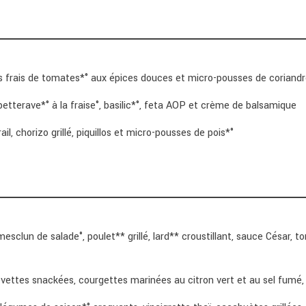
is frais de tomates*° aux épices douces et micro-pousses de coriandr
etterave*° à la fraise°, basilic*°, feta AOP et crème de balsamique
ail, chorizo grillé, piquillos et micro-pousses de pois*°
esclun de salade°, poulet** grillé, lard** croustillant, sauce César,
evettes snackées, courgettes marinées au citron vert et au sel fumé,