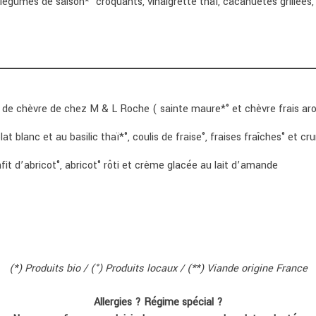
, légumes de saison*° croquants, vinaigrette thaï, cacahuètes grillée
de chèvre de chez M & L Roche ( sainte maure*° et chèvre frais ar
 blanc et au basilic thaï*°, coulis de fraise°, fraises fraîches° et c
it d’abricot°, abricot° rôti et crème glacée au lait d’amande
(*) Produits bio / (°) Produits locaux / (**) Viande origine France
Allergies ? Régime spécial ?