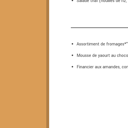
Salade thaï (nouilles de riz
Assortiment de fromages*° 
Mousse de yaourt au chocolat
Financier aux amandes, conf